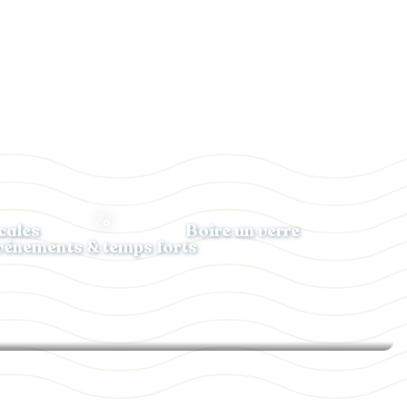
cales
Boire un verre
vénements & temps forts