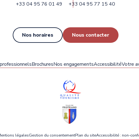
+33 04 95 76 01 49
+33 04 95 77 15 40
Nos horaires
Nous contacter
 professionnels
Brochures
Nos engagements
Accessibilité
Votre av
entions légales
Gestion du consentement
Plan du site
Accessibilité : non-con