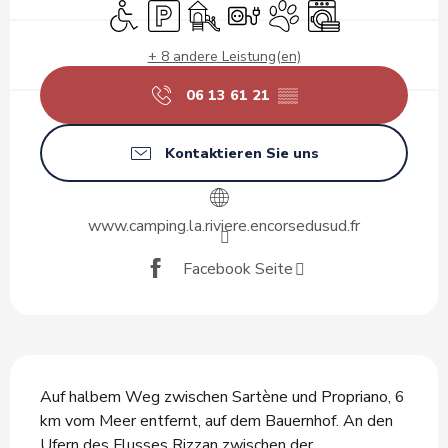
Zugang für Behinderte
Parkplatz
Spiele für Kinder / Spielplatz
Elektrische Anschlüsse
Tiere erlaubt
Waschmaschine
+ 8 andere Leistung(en)
06 13 61 21
▒▒
Kontaktieren Sie uns
www.camping.la.riviere.encorsedusud.fr
Facebook Seite
Beschreibung
Auf halbem Weg zwischen Sartène und Propriano, 6 
km vom Meer entfernt, auf dem Bauernhof. An den 
Ufern des Flusses Rizzan zwischen der 