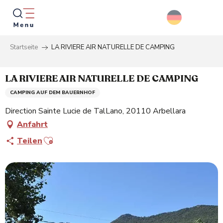
Aller
au
contenu
principal
Startseite
LA RIVIERE AIR NATURELLE DE CAMPING
Suche
LA RIVIERE AIR NATURELLE DE CAMPING
CAMPING AUF DEM BAUERNHOF
Direction Sainte Lucie de TalLano, 20110 Arbellara
Anfahrt
Ajouter aux favoris
Teilen