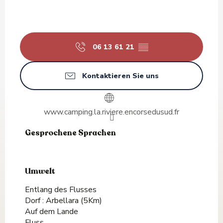
06 13 61 21
▒▒
Kontaktieren Sie uns
www.camping.la.riviere.encorsedusud.fr
Gesprochene Sprachen
Gesprochene Sprachen
Umwelt
Umwelt
Entlang des Flusses
Dorf :
Arbellara
(5Km)
Auf dem Lande
Fluss