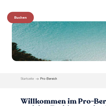
im
Aller
au
contenu
en
Buchen
principal
zu
Startseite
Pro-Bereich
Willkommen im Pro-Bere