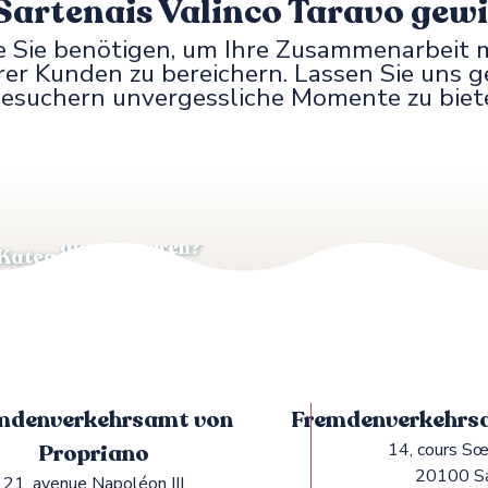
Sartenais Valinco Taravo gewi
 die Sie benötigen, um Ihre Zusammenarbei
rer Kunden zu bereichern. Lassen Sie uns 
 Besuchern unvergessliche Momente zu biet
x favoris
Das Tourismusbüro
Wie kann ich meinen VIT-Eintrag
aktualisieren?
Kategorie 1 &
Unsere institutionell
mdenverkehrsamt von
Fremdenverkehrsa
Propriano
14, cours Sœ
20100 S
21, avenue Napoléon III