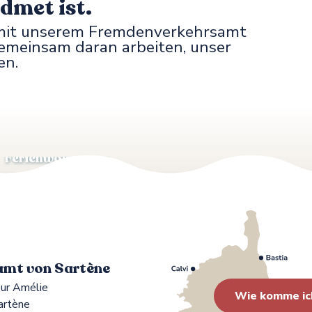
dmet ist.
t mit unserem Fremdenverkehrsamt
gemeinsam daran arbeiten, unser
en.
Kurtaxe
Wie klassifiziert man seine
Ferienwohnung?
en und finanziellen Partner
mt von Sartène
ur Amélie
Wie komme ic
artène