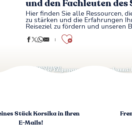
und den Fachleuten des 
Hier finden Sie alle Ressourcen,
zu stärken und die Erfahrungen Ih
tungen
Reiseziel zu fördern und unseren
s
Ajouter au
Partner werden
Broschüren
🏅 Unser Engagement wird anerkannt: 
Destination of Excellence
eines Stück Korsika in Ihren
Fre
E-Mails!