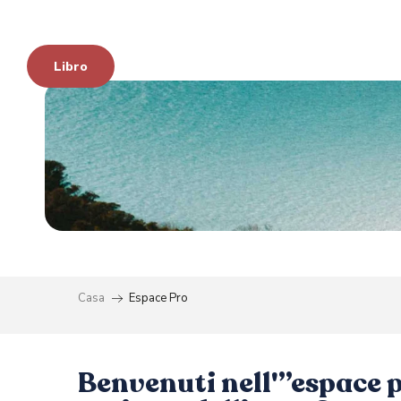
Aller
au
contenu
Libro
principal
Casa
Espace Pro
à
Benvenuti nell'”espace p