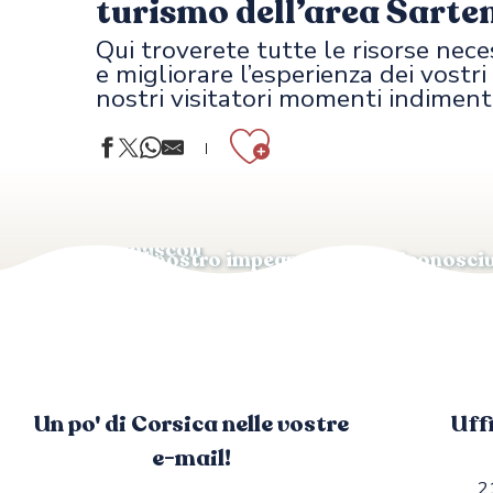
turismo dell’area Sarte
Qui troverete tutte le risorse nece
e migliorare l’esperienza dei vostr
nostri visitatori momenti indimenti
O
Ajouter au
Diventare partner
Opuscoli
🏅 Il nostro impegno è stato riconosciu
Destinazione di Eccellenza
Un po' di Corsica nelle vostre
Uff
e-mail!
2