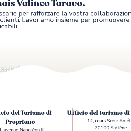
nais Valinco Taravo.
ssarie per rafforzare la vostra collaborazio
i clienti. Lavoriamo insieme per promuovere l
cabili.
x favoris
L’ufficio turistico
Come posso aggiornare il mio file
VIT?
to: Categoria 1 e
I nostri partner istitu
icio del Turismo di
Ufficio del turismo d
Propriano
14, cours Sœur Amél
20100 Sartène
1, avenue Napoléon III