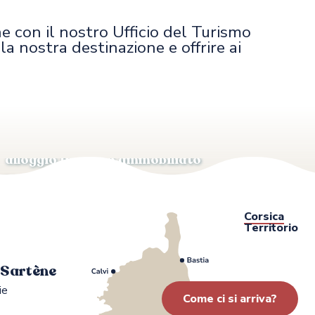
ne con il nostro Ufficio del Turismo
a nostra destinazione e offrire ai
Tassa di soggiorno
Come classificare il proprio
alloggio turistico ammobiliato
zionali e finanziari
Corsica
Territorio
i Sartène
ie
Come ci si arriva?