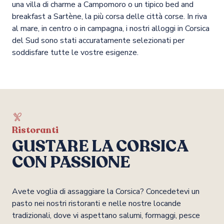
una villa di charme a Campomoro o un tipico bed and
breakfast a Sartène, la più corsa delle città corse. In riva
al mare, in centro o in campagna, i nostri alloggi in Corsica
del Sud sono stati accuratamente selezionati per
soddisfare tutte le vostre esigenze.
Sistemazione
Albergo
Residenze
Campeggi
Pernottamento e prima colazione
Affitti
Fughe straordinarie
Sistemazione di alta gamma
Ristoranti
GUSTARE LA CORSICA
CON PASSIONE
Avete voglia di assaggiare la Corsica? Concedetevi un
pasto nei nostri ristoranti e nelle nostre locande
tradizionali, dove vi aspettano salumi, formaggi, pesce