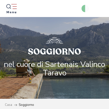
Aller
au
contenu
principal
Ricer
SOGGIORNO
nel cuore di Sartenais Valinco
Taravo
Casa
Soggiorno