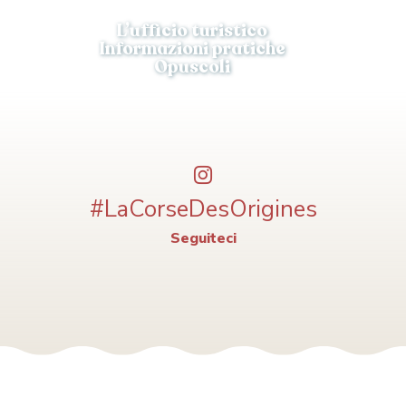
L’ufficio turistico
Informazioni pratiche
Opuscoli
#LaCorseDesOrigines
Seguiteci