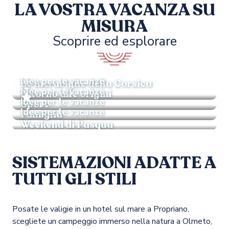
LA VOSTRA VACANZA SU
MISURA
Scoprire ed esplorare
Idee per le vacanze
Idee per le vacanze
Le meraviglie della Corsica
Idee per le vacanze
Ritorno alle origini
Idee per le vacanze
Sport
Idee per le vacanze
Famiglia
Weekend di Pasqua
SISTEMAZIONI ADATTE A
TUTTI GLI STILI
Posate le valigie in un hotel sul mare a Propriano,
scegliete un campeggio immerso nella natura a Olmeto,