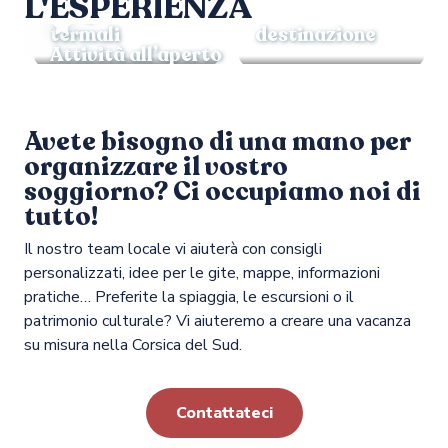
L'ESPERIENZA
Sorgenti
La
termali
destinazione
Attività all’aperto
Avete bisogno di una mano per
organizzare il vostro
soggiorno? Ci occupiamo noi di
tutto!
Il nostro team locale vi aiuterà con consigli
personalizzati, idee per le gite, mappe, informazioni
pratiche… Preferite la spiaggia, le escursioni o il
patrimonio culturale? Vi aiuteremo a creare una vacanza
su misura nella Corsica del Sud.
Contattateci