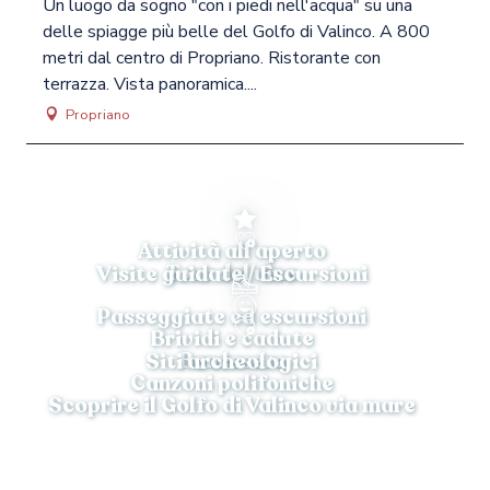
Un luogo da sogno "con i piedi nell'acqua" su una
delle spiagge più belle del Golfo di Valinco. A 800
metri dal centro di Propriano. Ristorante con
terrazza. Vista panoramica....
Propriano
Attività all’aperto
Tour del vino
Visite guidate / Escursioni
Passeggiate ed escursioni
Brividi e cadute
Benessere
Siti archeologici
Canzoni polifoniche
Scoprire il Golfo di Valinco via mare
Artigianato e prodotti locali