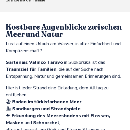
Strände mit der Familie
Kostbare Augenblicke zwischen
Meer und Natur
Lust auf einen Urlaub am Wasser, in aller Einfachheit und
Komplizenschaft?
Sartenais Valinco Taravo
in Südkorsika ist das
Traumziel für Familien
, die auf der Suche nach
Entspannung, Natur und gemeinsamen Erinnerungen sind.
Hier ist jeder Strand eine Einladung, dem Alltag zu
entfliehen :
🏖️
Baden im türkisfarbenen Meer
,
🏝️
Sandburgen und Strandspiele
,
🐠
Erkundung des Meeresbodens mit Flossen,
Masken
und
Schnorchel
,
alles ist vereint, um Groß und Klein in Staunen zu