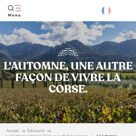
Aller
au
contenu
principal
Reche
L'AUTOMNE, UNE AUTRE
FAÇON DE VIVRE LA
CORSE.
Accueil
Découvrir