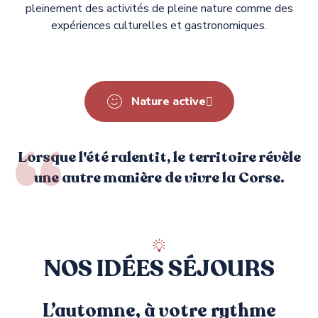
pleinement des activités de pleine nature comme des
expériences culturelles et gastronomiques.
CORS'AVENTURE
ACQUAGLISS LA RIVIERE
U MUVRINU RANDONNEES
JET 7
BAINS DE CALDANE
UNA VITA
CENTRE NAUTIQUE PROPRIANO
PROMENADE EN MER CMPV
ACTIVITÉS SPORTIVES
LOISIRS ET DÉTENTE
ACTIVITÉS SPORTIVES
ACTIVITÉS SPORTIVES
THERMALISME
ACTIVITÉS SPORTIVES
ACTIVITÉS SPORTIVES
ACTIVITÉS SPORTIVES
Nature active
Lorsque l'été ralentit, le territoire révèle
une autre manière de vivre la Corse.
NOS IDÉES SÉJOURS
L’automne, à votre rythme