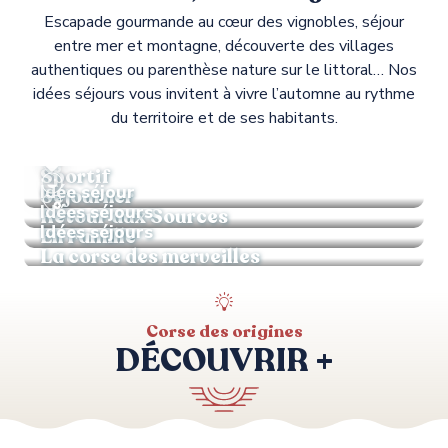
Escapade gourmande au cœur des vignobles, séjour
entre mer et montagne, découverte des villages
authentiques ou parenthèse nature sur le littoral… Nos
idées séjours vous invitent à vivre l’automne au rythme
du territoire et de ses habitants.
Idées séjours
Sportif
Idée séjour
Séjourner
Idées séjours
Retour aux Sources
Idées séjours
En Famille
La corse des merveilles
Corse des origines
DÉCOUVRIR +
En hiver