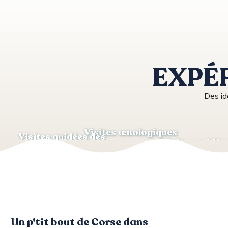
U TRIO EN CONCERT A LA TABLE DE STIPITI
SOIREE FULL MOON A LA TABLE DE LA PLAGE – MURT
LES SOIREES FESTIVES DU DIMANCHE A SARTENE
SOIREE CHANTS CORSES AVEC VEAU ET JAMBON A LA
GRAND BAL DE BILIA
CONFERENCE CORSICA GENEALOGIA
EXPÉ
VERNIS ROUGE EN LIVE AU RIVA BELLA
SOIREE CORSE AU RESTAURANT U SANTA MARIA
Des id
CHANTS CORSES & DINER TRADITIONNEL A L'AUBERG
Visites œnologiques
Visites guidées des
Visites guidées
villages
Excursions
authentiques
Un p'tit bout de Corse dans