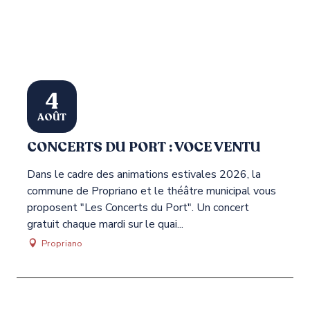
4
AOÛT
CONCERTS DU PORT : VOCE VENTU
Dans le cadre des animations estivales 2026, la
D
commune de Propriano et le théâtre municipal vous
c
proposent "Les Concerts du Port". Un concert
p
gratuit chaque mardi sur le quai...
g
Propriano