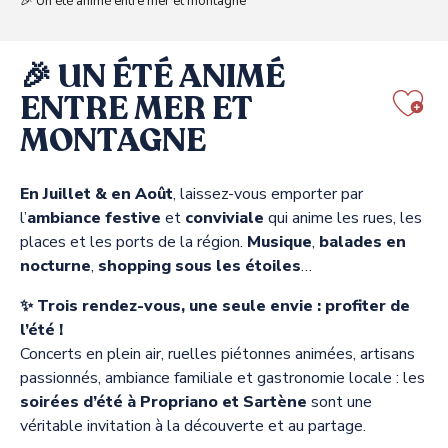
🎉 Un été animé entre mer et montagne
🎉 UN ÉTÉ ANIMÉ
ENTRE MER ET
Aj
MONTAGNE
En Juillet & en Août
, laissez-vous emporter par
l’
ambiance festive
et
conviviale
qui anime les rues, les
places et les ports de la région.
Musique
,
balades en
nocturne
,
shopping sous les étoiles
…
✨ Trois rendez-vous, une seule envie : profiter de
l’été !
Concerts en plein air, ruelles piétonnes animées, artisans
passionnés, ambiance familiale et gastronomie locale : les
soirées d’été à Propriano et Sartène
sont une
véritable invitation à la découverte et au partage.