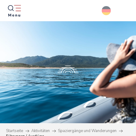
Aller
au
contenu
principal
Suche
Startseite
Aktivitäten
Spaziergänge und Wanderungen