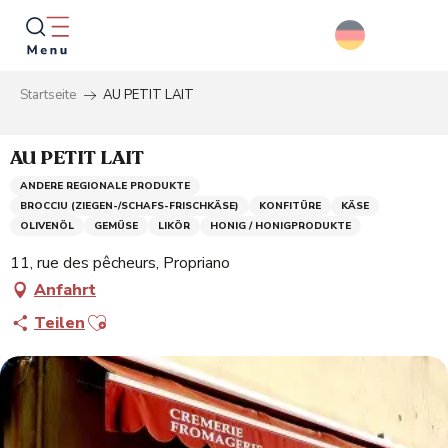
Aller
au
contenu
principal
Startseite
AU PETIT LAIT
Suche
AU PETIT LAIT
ANDERE REGIONALE PRODUKTE
BROCCIU (ZIEGEN-/SCHAFS-FRISCHKÄSE)
KONFITÜRE
KÄSE
OLIVENÖL
GEMÜSE
LIKÖR
HONIG / HONIGPRODUKTE
11, rue des pêcheurs, Propriano
Anfahrt
Ajouter aux favoris
Teilen