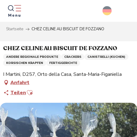
Aller
au
contenu
principal
Startseite
CHEZ CELINE AU BISCUIT DE FOZZANO
Suche
CHEZ CELINE AU BISCUIT DE FOZZANO
ANDERE REGIONALE PRODUKTE
CRACKERS
CANISTRELLI (KUCHEN)
KORSISCHEN KRAPFEN
FERTIGGERICHTE
I Martini, D257, Orto della Casa, Santa-Maria-Figaniella
Anfahrt
Ajouter aux favoris
Teilen