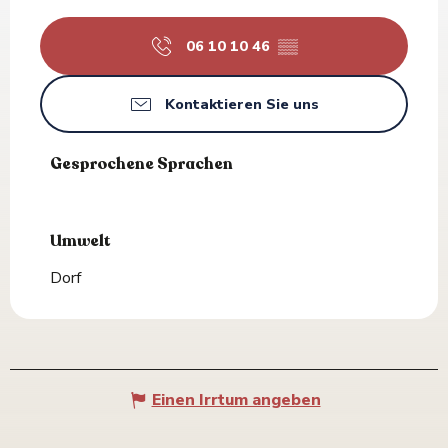
06 10 10 46
▒▒
Kontaktieren Sie uns
Gesprochene Sprachen
Gesprochene Sprachen
Umwelt
Umwelt
Dorf
Einen Irrtum angeben