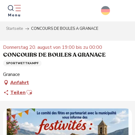
Aller
au
contenu
principal
Startseite
CONCOURS DE BOULES A GRANACE
Suche
Donnerstag 20. august von 19:00 bis zu 00:00
CONCOURS DE BOULES A GRANACE
SPORTWETTKAMPF
Granace
Anfahrt
Ajouter aux favoris
Teilen