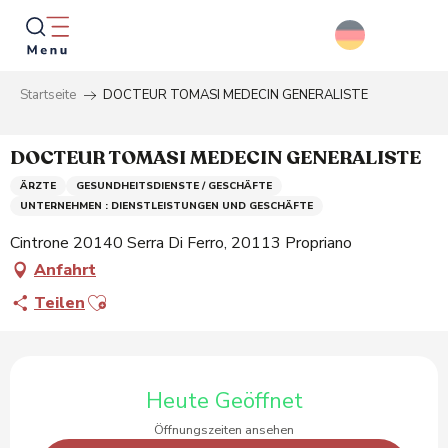
Aller
au
contenu
principal
Startseite
DOCTEUR TOMASI MEDECIN GENERALISTE
Suche
DOCTEUR TOMASI MEDECIN GENERALISTE
ÄRZTE
GESUNDHEITSDIENSTE / GESCHÄFTE
UNTERNEHMEN : DIENSTLEISTUNGEN UND GESCHÄFTE
Cintrone 20140 Serra Di Ferro, 20113 Propriano
Anfahrt
Ajouter aux favoris
Teilen
Öffnungszeiten & Kontaktdaten
Heute Geöffnet
Öffnungszeiten ansehen