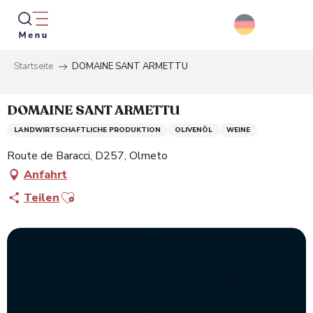
Aller
au
contenu
principal
Startseite
DOMAINE SANT ARMETTU
Suche
DOMAINE SANT ARMETTU
LANDWIRTSCHAFTLICHE PRODUKTION
OLIVENÖL
WEINE
Route de Baracci, D257, Olmeto
Anfahrt
Ajouter aux favoris
Teilen