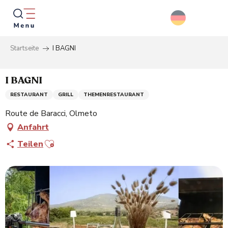
Aller
au
contenu
principal
Startseite
I BAGNI
Suche
I BAGNI
RESTAURANT
GRILL
THEMENRESTAURANT
Route de Baracci, Olmeto
Anfahrt
Ajouter aux favoris
Teilen