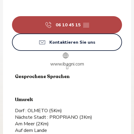
06 10 45 15
▒▒
Kontaktieren Sie uns
www.ibagni.com
Gesprochene Sprachen
Gesprochene Sprachen
Umwelt
Umwelt
Dorf :
OLMETO
(5Km)
Nächste Stadt :
PROPRIANO
(3Km)
Am Meer
(2Km)
Auf dem Lande