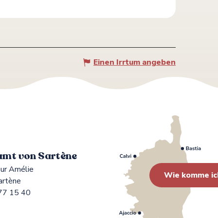
Einen Irrtum angeben
mt von Sartène
ur Amélie
Wie komme ic
artène
77 15 40