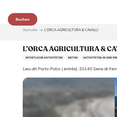
im
Aller
au
contenu
en
Buchen
principal
Startseite
L’ORCA AGRICULTURA & CAVALLI
zu
L’ORCA AGRICULTURA & CA
SPORTLICHE AKTIVITÄTEN
REITEN
AKTIVITÄTEN IN DER FR
Lieu-dit Porto-Pollo ( entrée), 20140 Serra-di-Ferr