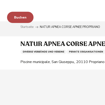
im
Aller
au
contenu
en
Buchen
principal
Startseite
NATUR APNEA CORSE APNEE PROPRIANO
zu
NATUR APNEA CORSE APN
DIVERSE VERBÄNDE UND VEREINE
PRIVATE ORGANISATIONEN
Piscine municipale, San Giuseppu,, 20110 Propriano