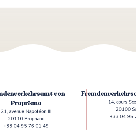
mdenverkehrsamt von
Fremdenverkehrsa
Propriano
14, cours Sœ
20100 S
21, avenue Napoléon III
+33 04 95 
20110 Propriano
+33 04 95 76 01 49