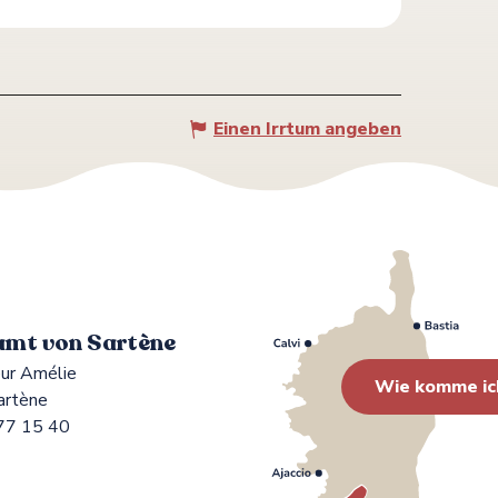
Einen Irrtum angeben
mt von Sartène
ur Amélie
Wie komme ic
artène
77 15 40