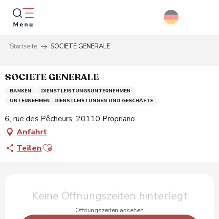
Aller
au
contenu
principal
Startseite
SOCIETE GENERALE
Suche
SOCIETE GENERALE
BANKEN
DIENSTLEISTUNGSUNTERNEHMEN
UNTERNEHMEN : DIENSTLEISTUNGEN UND GESCHÄFTE
6, rue des Pêcheurs, 20110 Propriano
Anfahrt
Ajouter aux favoris
Teilen
Öffnungszeiten & Kontaktdaten
Keine Öffnungszeiten hinterlegt
Öffnungszeiten ansehen