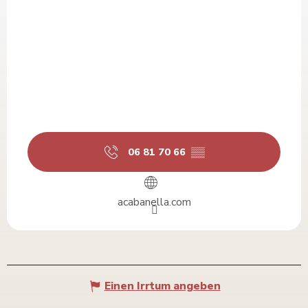
06 81 70 66
▒▒
acabanella.com
Einen Irrtum angeben