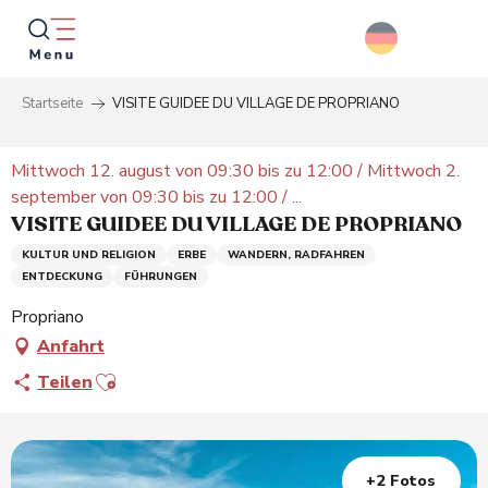
Aller
au
contenu
principal
Startseite
VISITE GUIDEE DU VILLAGE DE PROPRIANO
Suche
Mittwoch 12. august von 09:30 bis zu 12:00 / Mittwoch 2.
september von 09:30 bis zu 12:00 / ...
VISITE GUIDEE DU VILLAGE DE PROPRIANO
KULTUR UND RELIGION
ERBE
WANDERN, RADFAHREN
ENTDECKUNG
FÜHRUNGEN
Propriano
Anfahrt
Ajouter aux favoris
Teilen
+2 Fotos