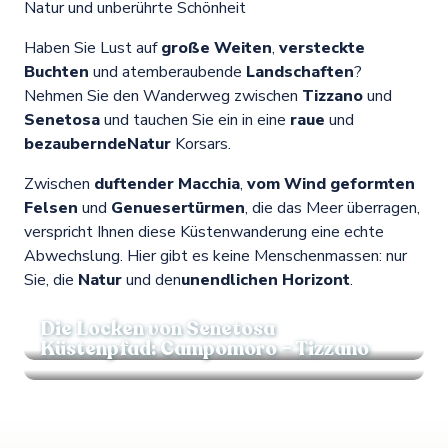
Natur und unberührte Schönheit
Haben Sie Lust auf
große Weiten
,
versteckte
Buchten
und atemberaubende
Landschaften
?
Nehmen Sie den Wanderweg zwischen
Tizzano
und
Senetosa
und tauchen Sie ein in eine
raue
und
bezaubernde
Natur
Korsars.
Zwischen
duftender Macchia
,
vom Wind geformten
Felsen
und
Genuesertürmen
, die das Meer überragen,
verspricht Ihnen diese Küstenwanderung eine echte
Abwechslung. Hier gibt es keine Menschenmassen: nur
Sie, die
Natur
und den
unendlichen Horizont
.
Die Locken von Senetosa
Küstenpfad: Campomoro – Tizzano