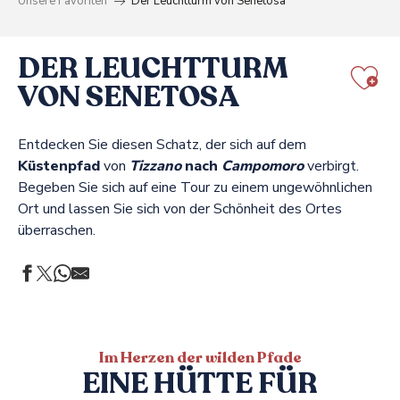
Unsere Favoriten
Der Leuchtturm von Senetosa
DER LEUCHTTURM
VON SENETOSA
Aj
Entdecken Sie diesen Schatz, der sich auf dem
Küstenpfad
von
Tizzano
nach
Campomoro
verbirgt.
Begeben Sie sich auf eine Tour zu einem ungewöhnlichen
Ort und lassen Sie sich von der Schönheit des Ortes
überraschen.
Im Herzen der wilden Pfade
EINE HÜTTE FÜR