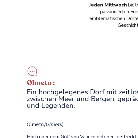
Jeden Mittwoch
biete
passionierten Fre
emblematischen Dörfer
Geschicht
Olmeto :
Ein hochgelegenes Dorf mit zeitl
zwischen Meer und Bergen, geprä
und Legenden.
Olmeto
(Ulmetu
).
Hoch über dem Golf von Valinco gelegen, erstreck