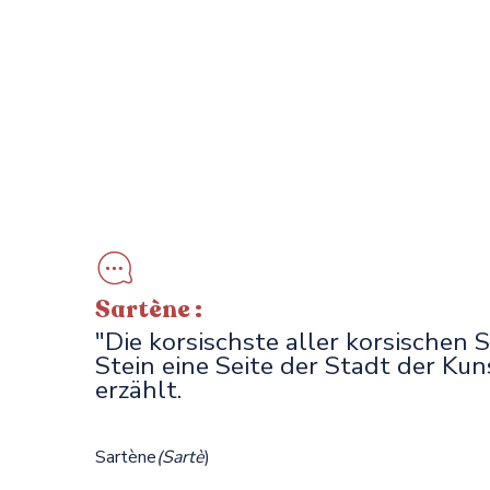
Sartène :
"Die korsischste aller korsischen S
Stein eine Seite der Stadt der Ku
erzählt.
Sartène
(Sartè
)