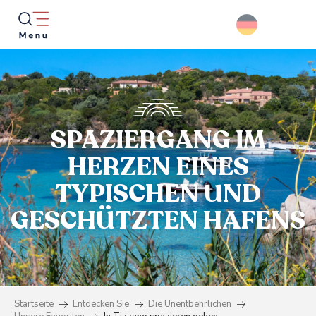
Aller
au
contenu
principal
Suche
SPAZIERGANG IM
HERZEN EINES
TYPISCHEN UND
GESCHÜTZTEN HAFENS
Startseite
Entdecken Sie
Die Unentbehrlichen