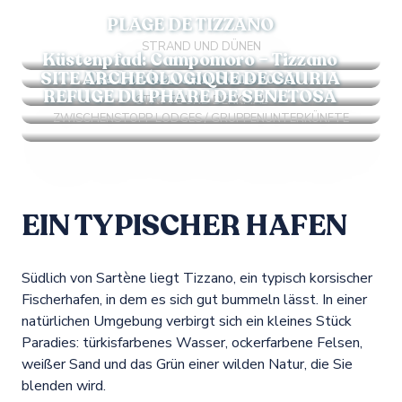
PLAGE DE TIZZANO
STRAND UND DÜNEN
Küstenpfad: Campomoro – Tizzano
Die Locken von Senetosa
SITE ARCHEOLOGIQUE DE CAURIA
REFUGE DU PHARE DE SENETOSA
STÄTTE UND DENKMAL
ZWISCHENSTOPP LODGES / GRUPPENUNTERKÜNFTE
EIN TYPISCHER HAFEN
Südlich von Sartène liegt Tizzano, ein typisch korsischer
Fischerhafen, in dem es sich gut bummeln lässt. In einer
natürlichen Umgebung verbirgt sich ein kleines Stück
Paradies: türkisfarbenes Wasser, ockerfarbene Felsen,
weißer Sand und das Grün einer wilden Natur, die Sie
blenden wird.