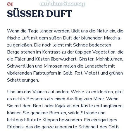
Spaziergänge &
2
auf dem Seeweg
01
Naturaktivitäten
SÜSSER DUFT
3
Archäologische Stätten
Wenn die Tage länger werden, lädt uns die Natur ein, die
frische Luft mit dem süßen Duft der blühenden Macchia
4
zu genießen. Die noch leicht mit Schnee bedeckten
Eintauchen in religiöse Feste
Berge stehen im Kontrast zu der üppigen Vegetation, die
die Täler und Küsten überwuchert: Ginster, Mohnblumen,
Schwertlilien und Mimosen malen die Landschaft mit
vibrierenden Farbtupfern in Gelb, Rot, Violett und grünen
Schattierungen.
Und um das Valinco auf andere Weise zu entdecken, gibt
es nichts Besseres als einen Ausflug zum Meer: Wenn
Sie mit dem Boot oder Kajak an der Küste entlangfahren,
können Sie geheime Buchten, wilde Strände und
lichtdurchflutete Klippen bewundern. Ein einzigartiges
Erlebnis, das die ganze unberührte Schönheit des Golfs