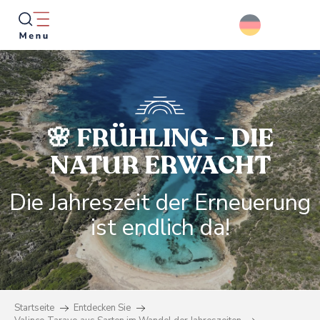
Aller
au
contenu
principal
Suche
🌸 FRÜHLING - DIE
NATUR ERWACHT
Die Jahreszeit der Erneuerung
ist endlich da!
Startseite
Entdecken Sie