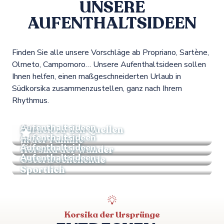
UNSERE
AUFENTHALTSIDEEN
Finden Sie alle unsere Vorschläge ab Propriano, Sartène,
Olmeto, Campomoro… Unsere Aufenthaltsideen sollen
Ihnen helfen, einen maßgeschneiderten Urlaub in
Südkorsika zusammenzustellen, ganz nach Ihrem
Rhythmus.
Idee für einen Aufenthalt
Aufenthaltsideen
Zurück zu den Quellen
Aufenthaltsideen
In der Familie
Aufenthaltsideen
Korsika der Wunder
Aufenthaltsideen
Osterwochenende
Sportlich
Korsika der Ursprünge