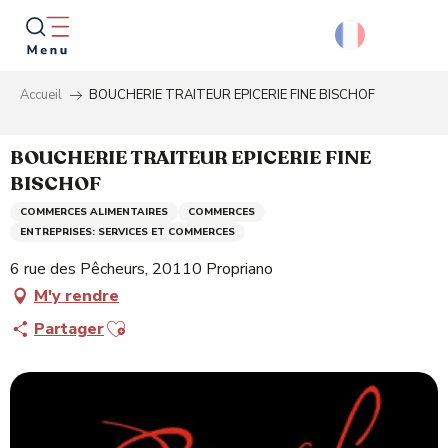
Aller
au
contenu
principal
Accueil
BOUCHERIE TRAITEUR EPICERIE FINE BISCHOF
Reche
BOUCHERIE TRAITEUR EPICERIE FINE
BISCHOF
COMMERCES ALIMENTAIRES
COMMERCES
ENTREPRISES: SERVICES ET COMMERCES
6 rue des Pêcheurs, 20110 Propriano
M'y rendre
Ajouter aux favoris
Partager