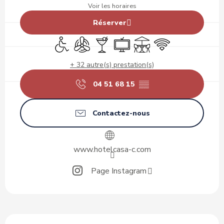
Voir les horaires
Réserver
Accès handicapés
Air conditionné
Bar / Buvette
Télévision
Terrasse
WiFi
+ 32 autre(s) prestation(s)
04 51 68 15
▒▒
Contactez-nous
www.hotelcasa-c.com
Page Instagram
Description