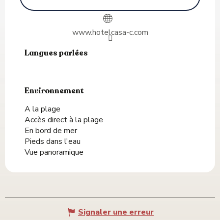
www.hotelcasa-c.com
Langues parlées
Langues parlées
Environnement
Environnement
A la plage
Accès direct à la plage
En bord de mer
Pieds dans l'eau
Vue panoramique
Signaler une erreur