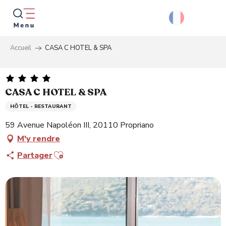
Aller
au
contenu
principal
Accueil
CASA C HOTEL & SPA
Reche
CASA C HOTEL & SPA
HÔTEL - RESTAURANT
59 Avenue Napoléon III, 20110 Propriano
M'y rendre
Ajouter aux favoris
Partager