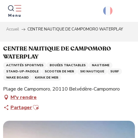
Aller
au
contenu
principal
Accueil
CENTRE NAUTIQUE DE CAMPOMORO WATERPLAY
Reche
CENTRE NAUTIQUE DE CAMPOMORO
WATERPLAY
ACTIVITÉS SPORTIVES
BOUÉES TRACTABLES
NAUTISME
STAND-UP-PADDLE
SCOOTER DE MER
SKI NAUTIQUE
SURF
WAKE BOARD
KAYAK DE MER
Plage de Campomoro, 20110 Belvédère-Campomoro
M'y rendre
Ajouter aux favoris
Partager