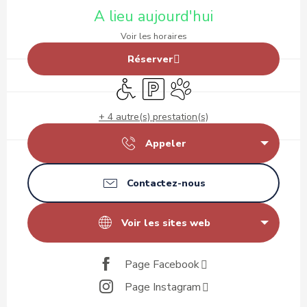
A lieu aujourd'hui
Voir les horaires
Réserver
Accès handicapés
Parking
Animaux acceptés
+ 4 autre(s) prestation(s)
Appeler
Contactez-nous
Voir les sites web
Page Facebook
Page Instagram