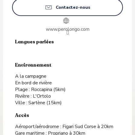
Contactez-nous
www.perolongo.com
Langues parlées
Langues parlées
Environnement
Environnement
A la campagne
En bord de rivière
Plage :
Roccapina
(5km)
Rivière :
L'Ortolo
Ville :
Sartène
(15km)
Accès
Accès
Aéroport/aérodrome : Figari Sud Corse à 20km
Gare maritime : Propriano à 30km