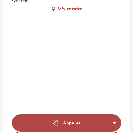
Sartène
M'y rendre
Appeler