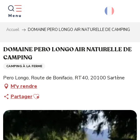
Aller
au
contenu
principal
Accueil
DOMAINE PERO LONGO AIR NATURELLE DE CAMPING
Reche
DOMAINE PERO LONGO AIR NATURELLE DE
CAMPING
CAMPING À LA FERME
Pero Longo, Route de Bonifacio, RT40, 20100 Sartène
M'y rendre
Ajouter aux favoris
Partager