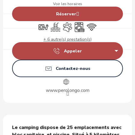
Voir les horaires
Réserver
Branchements électriques
Piscine
Animaux acceptés
Lave linge
WiFi
+ 6 autre(s) prestation(s)
Appeler
Contactez-nous
www.perolongo.com
Description
Le camping dispose de 25 emplacements avec 
bloc sanitaire, et piscine. Situé à 5 kilomètres 