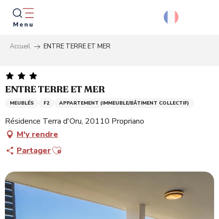
Aller
au
contenu
principal
Accueil
ENTRE TERRE ET MER
Reche
ENTRE TERRE ET MER
MEUBLÉS
F2
APPARTEMENT (IMMEUBLE/BÂTIMENT COLLECTIF)
Résidence Terra d'Oru, 20110 Propriano
M'y rendre
Ajouter aux favoris
Partager