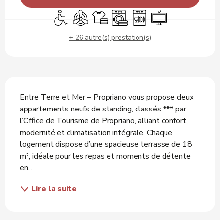
Accès handicapés
Air conditionné
Draps et linge
Lave linge
Lave vaisselle
Télévision
+ 26 autre(s) prestation(s)
Description
Entre Terre et Mer – Propriano vous propose deux 
appartements neufs de standing, classés *** par 
l’Office de Tourisme de Propriano, alliant confort, 
modernité et climatisation intégrale. Chaque 
logement dispose d’une spacieuse terrasse de 18 
m², idéale pour les repas et moments de détente 
en...
Lire la suite