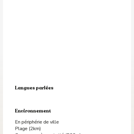
Langues parlées
Langues parlées
Environnement
Environnement
En périphérie de ville
Plage
(2km)