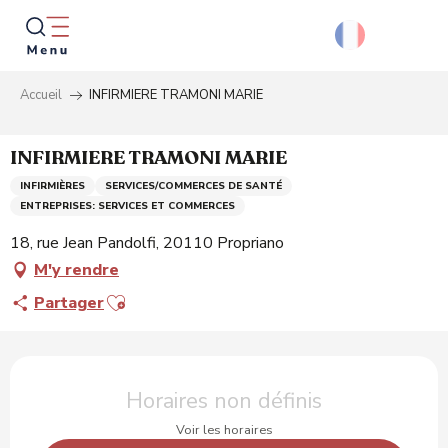
Aller
au
contenu
principal
Accueil
INFIRMIERE TRAMONI MARIE
Reche
INFIRMIERE TRAMONI MARIE
INFIRMIÈRES
SERVICES/COMMERCES DE SANTÉ
ENTREPRISES: SERVICES ET COMMERCES
18, rue Jean Pandolfi, 20110 Propriano
M'y rendre
Ajouter aux favoris
Partager
Ouverture et coordonnées
Horaires non définis
Voir les horaires