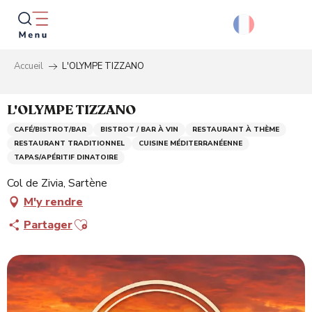
Aller
au
contenu
principal
Accueil
L'OLYMPE TIZZANO
Reche
L'OLYMPE TIZZANO
CAFÉ/BISTROT/BAR
BISTROT / BAR À VIN
RESTAURANT À THÈME
RESTAURANT TRADITIONNEL
CUISINE MÉDITERRANÉENNE
TAPAS/APÉRITIF DINATOIRE
Col de Zivia, Sartène
M'y rendre
Ajouter aux favoris
Partager