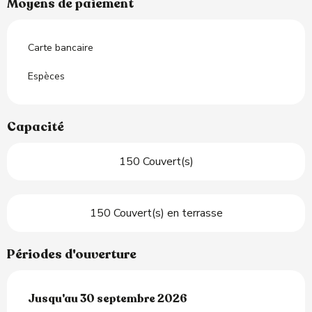
Moyens de paiement
Carte bancaire
Espèces
Capacité
150 Couvert(s)
150 Couvert(s) en terrasse
Périodes d'ouverture
Du
Jusqu'au
19 juin 2026
30 septembre 2026
au
30 septembre 2026