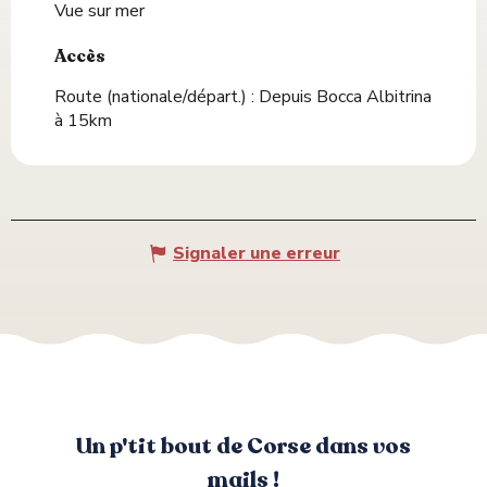
Vue sur mer
Accès
Accès
Route (nationale/départ.) : Depuis Bocca Albitrina
à 15km
Signaler une erreur
Un p'tit bout de Corse dans vos
mails !