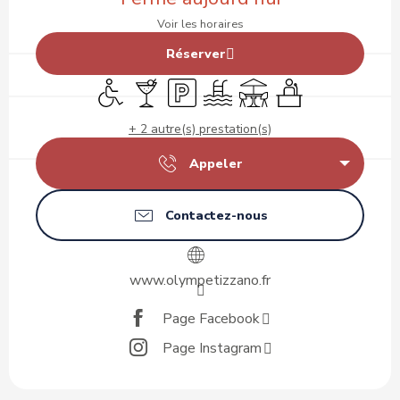
Voir les horaires
Réserver
Accès handicapés
Bar / Buvette
Parking
Piscine
Terrasse
Séminaires
+ 2 autre(s) prestation(s)
Appeler
Contactez-nous
www.olympetizzano.fr
Page Facebook
Page Instagram