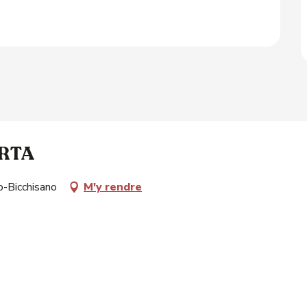
ERTA
Bicchisano
M'y rendre