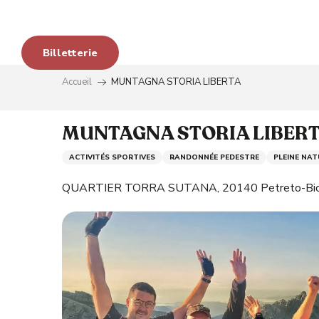
Aller
s
au
avo
contenu
Billetterie
principal
Accueil
MUNTAGNA STORIA LIBERTA
 aux
MUNTAGNA STORIA LIBER
ACTIVITÉS SPORTIVES
RANDONNÉE PEDESTRE
PLEINE NAT
é
QUARTIER TORRA SUTANA, 20140 Petreto-Bic