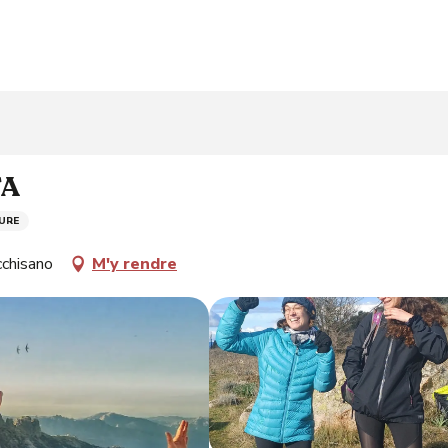
TA
URE
chisano
M'y rendre