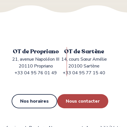
OT de Propriano
OT de Sartène
21, avenue Napoléon III
14, cours Sœur Amélie
20110 Propriano
20100 Sartène
+33 04 95 76 01 49
+33 04 95 77 15 40
Nos horaires
Nous contacter