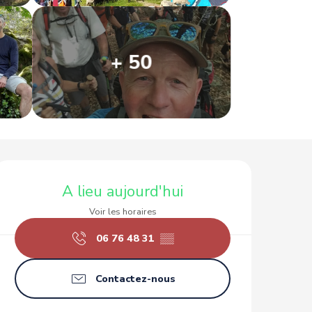
+ 50
Ouverture et coordonnées
A lieu aujourd'hui
Voir les horaires
06 76 48 31
▒▒
Contactez-nous