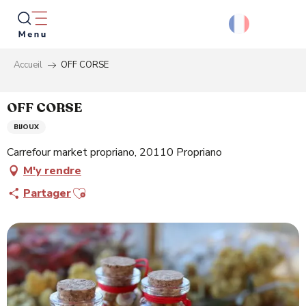
Aller
au
contenu
principal
Accueil
OFF CORSE
Reche
OFF CORSE
BIJOUX
Carrefour market propriano, 20110 Propriano
M'y rendre
Ajouter aux favoris
Partager