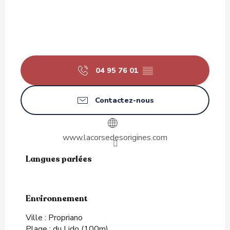
04 95 76 01
▒▒
Contactez-nous
www.lacorsedesorigines.com
Langues parlées
Langues parlées
Environnement
Environnement
Ville :
Propriano
Plage :
du Lido
(100m)