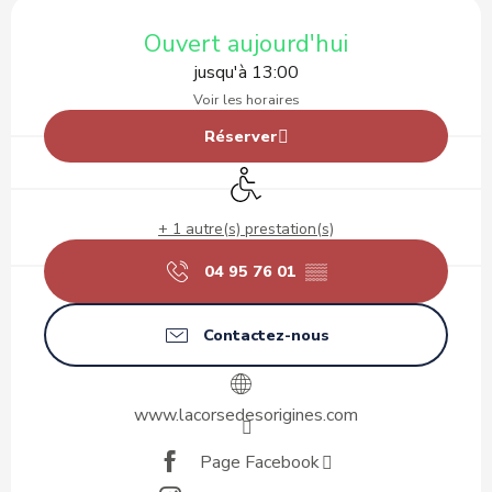
Ouverture et coordonnées
Ouvert aujourd'hui
jusqu'à 13:00
Voir les horaires
Réserver
Accès handicapés
+ 1 autre(s) prestation(s)
04 95 76 01
▒▒
Contactez-nous
www.lacorsedesorigines.com
Page Facebook