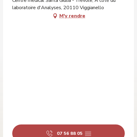
Centre médical Santa Giulia - Trevole, A côté du
laboratoire d'Analyses, 20110 Viggianello
M'y rendre
07 56 88 05
▒▒