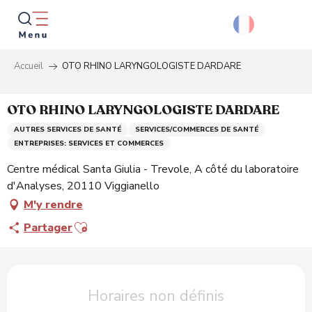
Aller
au
contenu
principal
Accueil
OTO RHINO LARYNGOLOGISTE DARDARE
Reche
OTO RHINO LARYNGOLOGISTE DARDARE
AUTRES SERVICES DE SANTÉ
SERVICES/COMMERCES DE SANTÉ
ENTREPRISES: SERVICES ET COMMERCES
Centre médical Santa Giulia - Trevole, A côté du laboratoire
d'Analyses, 20110 Viggianello
M'y rendre
Ajouter aux favoris
Partager
Ouverture et coordonnées
Horaires non définis