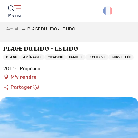
Aller
au
contenu
principal
Accueil
PLAGE DU LIDO - LE LIDO
Reche
PLAGE DU LIDO - LE LIDO
PLAGE
AMÉNAGÉE
CITADINE
FAMILLE
INCLUSIVE
SURVEILLÉE
20110 Propriano
M'y rendre
Ajouter aux favoris
Partager