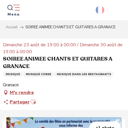
Aller
au
contenu
principal
Accueil
SOIREE ANIMEE CHANTS ET GUITARES A GRANACE
Reche
Dimanche 23 août de 19:00 à 00:00 / Dimanche 30 août de
19:00 à 00:00
SOIREE ANIMEE CHANTS ET GUITARES A
GRANACE
MUSIQUE
MUSIQUE CORSE
MUSIQUE DANS LES RESTAURANTS
Granace
M'y rendre
Ajouter aux favoris
Partager
+1 photo