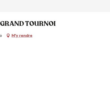
& GRAND TOURNOI
no
M'y rendre