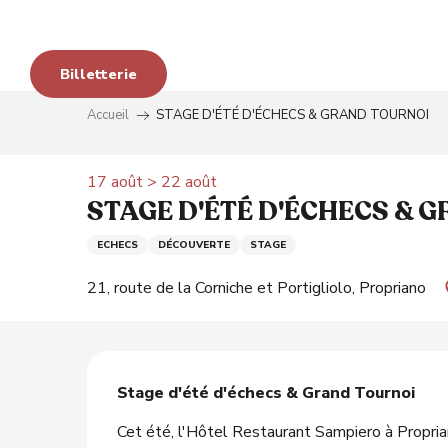
Aller
s
au
avo
contenu
Billetterie
principal
Accueil
STAGE D'ÉTÉ D'ÉCHECS & GRAND TOURNOI
 aux
17 août > 22 août
STAGE D'ÉTÉ D'ÉCHECS & 
é
ECHECS
DÉCOUVERTE
STAGE
21, route de la Corniche et Portigliolo, Propriano
Description
Stage d'été d'échecs & Grand Tournoi
Cet été, l'Hôtel Restaurant Sampiero à Proprian