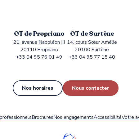
OT de Propriano
OT de Sartène
21, avenue Napoléon III
14, cours Sœur Amélie
20110 Propriano
20100 Sartène
+33 04 95 76 01 49
+33 04 95 77 15 40
Nos horaires
Nous contacter
 professionnels
Brochures
Nos engagements
Accessibilité
Votre av