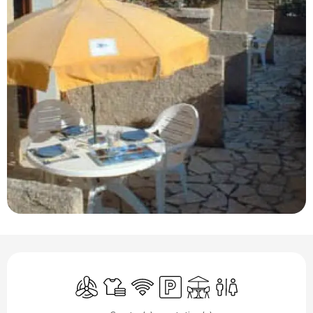
Ouverture et coordonnées
Air conditionné
Draps et linge
WiFi
Parking
Terrasse
Toilettes