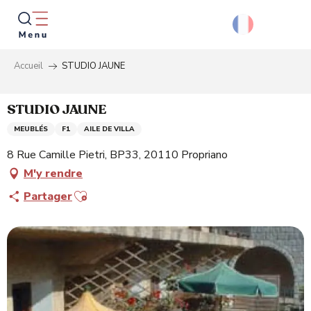
Aller
au
contenu
principal
Accueil
STUDIO JAUNE
Reche
STUDIO JAUNE
MEUBLÉS
F1
AILE DE VILLA
8 Rue Camille Pietri, BP33, 20110 Propriano
M'y rendre
Ajouter aux favoris
Partager