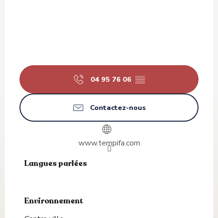
04 95 76 06
▒▒
Contactez-nous
www.tempifa.com
Langues parlées
Langues parlées
Environnement
Environnement