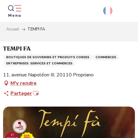
Aller
au
contenu
principal
Accueil
TEMPI FA
Reche
TEMPI FA
BOUTIQUES DE SOUVENIRS ET PRODUITS CORSES
COMMERCES
ENTREPRISES: SERVICES ET COMMERCES
11, avenue Napoléon III, 20110 Propriano
M'y rendre
Ajouter aux favoris
Partager