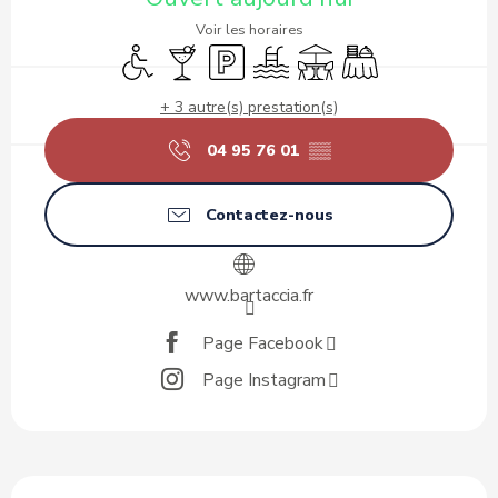
Voir les horaires
Accès handicapés
Bar / Buvette
Parking
Piscine
Terrasse
Banquet
+ 3 autre(s) prestation(s)
04 95 76 01
▒▒
Contactez-nous
www.bartaccia.fr
Page Facebook
Page Instagram
Description