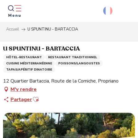
Aller
au
contenu
principal
Accueil
U SPUNTINU - BARTACCIA
Reche
U SPUNTINU - BARTACCIA
HÔTEL-RESTAURANT
RESTAURANT TRADITIONNEL
CUISINE MÉDITERRANÉENNE
POISSONS/LANGOUSTES
TAPAS/APÉRITIF DINATOIRE
12 Quartier Bartaccia, Route de la Corniche, Propriano
M'y rendre
Ajouter aux favoris
Partager