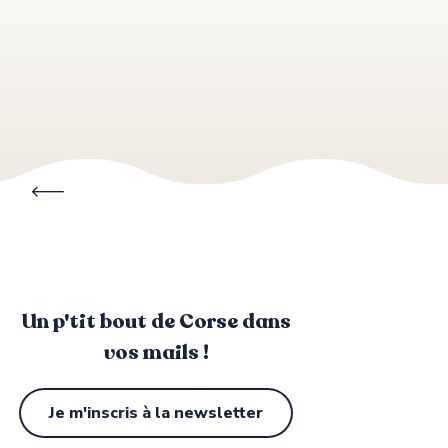
MILELLA
VACANCES ANDRE TRIGANO L'AVENA
U LIBECCIU
DOMAINE KIESALE ABBATUCCI AIR NATURELLE DE C
DOMAINE PERO LONGO AIR NATURELLE DE CAMPING
ABBARTELLO
Locations
Un p'tit bout de Corse dans
vos mails !
Je m'inscris à la newsletter