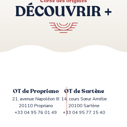
Corse des origines
DÉCOUVRIR +
AMPING
OT de Propriano
OT de Sartène
21, avenue Napoléon III
14, cours Sœur Amélie
20110 Propriano
20100 Sartène
+33 04 95 76 01 49
+33 04 95 77 15 40