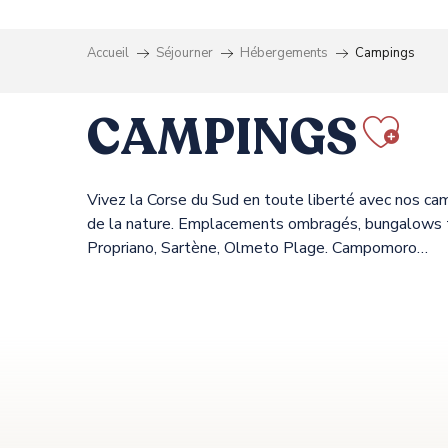
Accueil
Séjourner
Hébergements
Campings
CAMPINGS
Ajo
Vivez la Corse du Sud en toute liberté avec nos ca
de la nature. Emplacements ombragés, bungalows to
Propriano, Sartène, Olmeto Plage. Campomoro…
ts
L'ESPLANADE
VIGNA MAGGIORE
CAMPING CHEZ ANTOINE - CAMPITELLO
RAS L'BOL
OLVA LES EUCALYPTUS
TIKITI