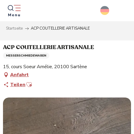
Aller
au
contenu
principal
Startseite
ACP COUTELLERIE ARTISANALE
Suche
ACP COUTELLERIE ARTISANALE
MESSERSCHMIEDEWAREN
15, cours Soeur Amélie, 20100 Sartène
Anfahrt
Ajouter aux favoris
Teilen