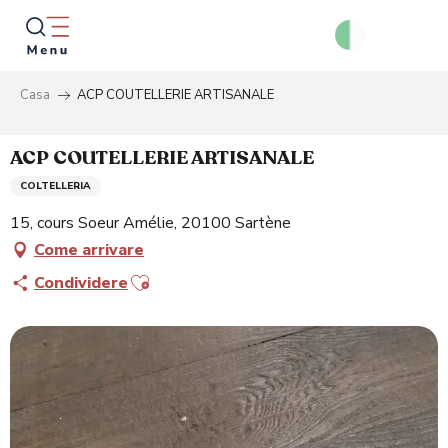
Aller
au
contenu
principal
Casa
ACP COUTELLERIE ARTISANALE
Ricer
ACP COUTELLERIE ARTISANALE
COLTELLERIA
15, cours Soeur Amélie, 20100 Sartène
Come arrivare
Ajouter aux favoris
Condividere