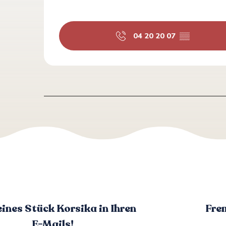
04 20 20 07
▒▒
eines Stück Korsika in Ihren
Fre
E-Mails!