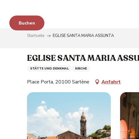
im
Aller
au
contenu
en
Buchen
principal
Startseite
EGLISE SANTA MARIA ASSUNTA
zu
EGLISE SANTA MARIA ASS
STÄTTE UND DENKMAL
KIRCHE
Place Porta, 20100 Sartène
Anfahrt