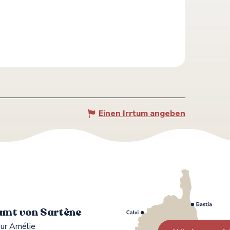
Einen Irrtum angeben
mt von Sartène
ur Amélie