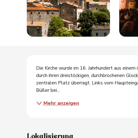
tungen
s
Beschreibung
Die Kirche wurde im 16. Jahrhundert aus einem 
durch ihren dreistöckigen, durchbrochenen Gloc
zentralen Platz überragt. Links vom Haupteinga
Büßer bei...
Mehr anzeigen
Lokalisierung