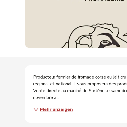
tungen
s
Beschreibung
Producteur fermier de fromage corse au lait cru
régional et national, il vous proposera des prod
Vente directe au marché de Sartène le samedi 
novembre à...
Mehr anzeigen