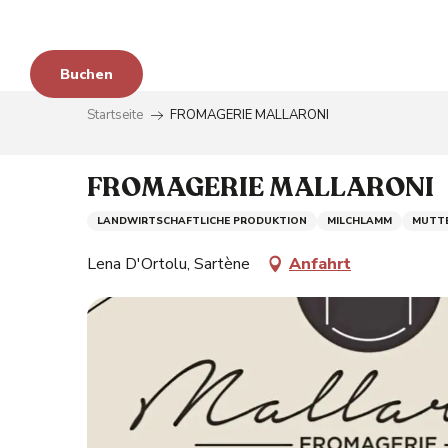
im
Aller
au
contenu
en
Buchen
principal
Startseite
FROMAGERIE MALLARONI
zu
FROMAGERIE MALLARONI
LANDWIRTSCHAFTLICHE PRODUKTION
MILCHLAMM
MUTT
Lena D'Ortolu, Sartène
Anfahrt