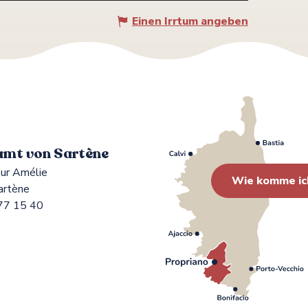
Einen Irrtum angeben
mt von Sartène
ur Amélie
Wie komme ic
artène
77 15 40