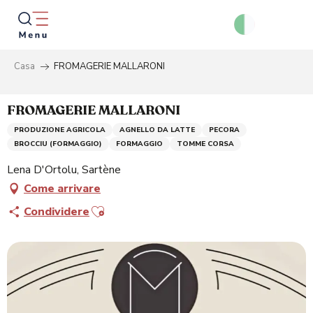
Aller
au
contenu
principal
Casa
FROMAGERIE MALLARONI
Ricer
FROMAGERIE MALLARONI
PRODUZIONE AGRICOLA
AGNELLO DA LATTE
PECORA
BROCCIU (FORMAGGIO)
FORMAGGIO
TOMME CORSA
Lena D'Ortolu, Sartène
Come arrivare
Ajouter aux favoris
Condividere