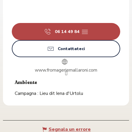
06 14 49 84
▒▒
Contattateci
www.fromageriemallaroni.com
Ambiente
Ambiente
Campagna :
Lieu dit Iena d'Urtolu
Segnala un errore