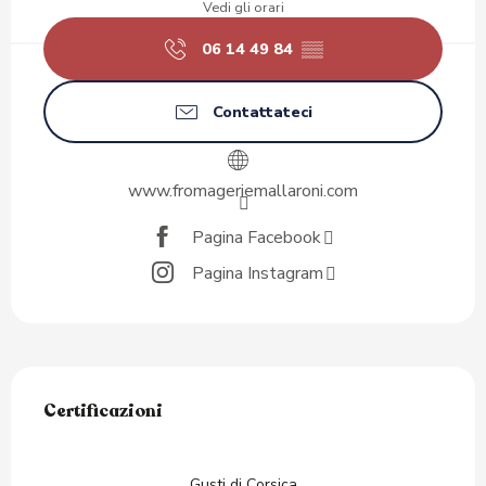
Vedi gli orari
06 14 49 84
▒▒
Contattateci
www.fromageriemallaroni.com
Pagina Facebook
Pagina Instagram
Offerte di prestazioni
Certificazioni
Certificazioni
Gusti di Corsica