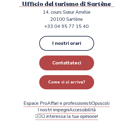
Ufficio del turismo di Sartène
14, cours Sœur Amélie
20100 Sartène
+33 04 95 77 15 40
I nostri orari
Contattateci
Come ci si arriva?
Espace Pro
Affari e professionisti
Opuscoli
I nostri impegni
Accessibilità
✍🏻Ci interessa la tua opinione!