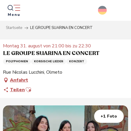
Aller
au
contenu
principal
Startseite
LE GROUPE SUARINA EN CONCERT
Suche
Montag 31. august von 21:00 bis zu 22:30
LE GROUPE SUARINA EN CONCERT
POLYPHONIEN
KORSISCHE LIEDER
KONZERT
Rue Nicolas Lucchini, Olmeto
Anfahrt
Ajouter aux favoris
Teilen
+1 Foto